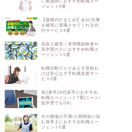
ブラックな職場を抜け出した
い看護師におすすめ転職エー
ジェント6選
【退職代行まとめ】会社/仕事
を確実に退職させてくれる代
行サービス4選
高収入確実！管理職経験者や
高学歴の人におすすめ転職エ
ージェント5選
転職活動でとりあえず登録お
けば安心な大手転職支援サー
ビス3選
第2新卒20代若手におすすめ
転職エージェント7選(ニート/
低学歴でもOK)
今の職場が不満/人間関係に悩
む保育士におすすめ転職エー