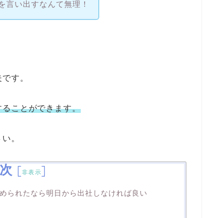
を言い出すなんて無理！
夫です。
することができます。
さい。
次
[
]
非表示
められたなら明日から出社しなければ良い