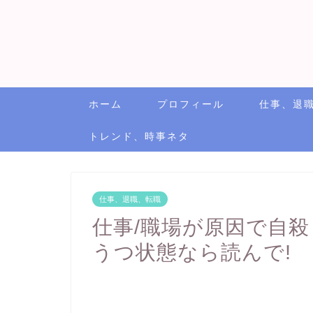
ホーム
プロフィール
仕事、退
トレンド、時事ネタ
仕事、退職、転職
仕事/職場が原因で自殺
うつ状態なら読んで!