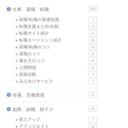
仕事、退職、転職
305
就職/転職の基礎知識
7
転職支援まとめ/比較
12
転職サイト紹介
21
転職エージェント紹介
80
就職/転職のコツ
63
退職のコツ
15
働き方のコツ
69
人間関係
30
芸能活動
4
法人向けサービス
3
待遇、労働環境
41
副業、副職、財テク
32
収入アップ
7
アフィリエイト
22