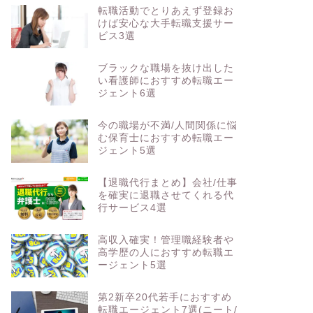
転職活動でとりあえず登録お
けば安心な大手転職支援サー
ビス3選
ブラックな職場を抜け出した
い看護師におすすめ転職エー
ジェント6選
今の職場が不満/人間関係に悩
む保育士におすすめ転職エー
ジェント5選
【退職代行まとめ】会社/仕事
を確実に退職させてくれる代
行サービス4選
高収入確実！管理職経験者や
高学歴の人におすすめ転職エ
ージェント5選
第2新卒20代若手におすすめ
転職エージェント7選(ニート/