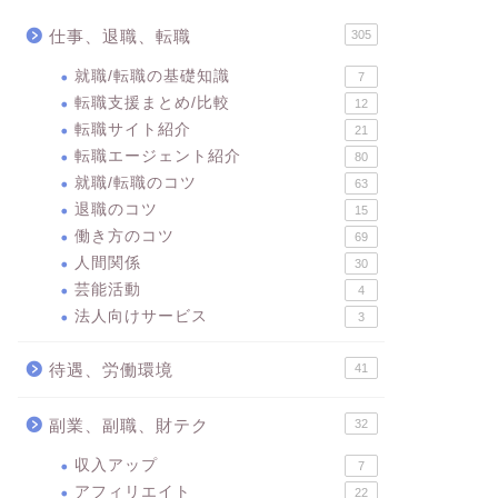
仕事、退職、転職
305
就職/転職の基礎知識
7
転職支援まとめ/比較
12
転職サイト紹介
21
転職エージェント紹介
80
就職/転職のコツ
63
退職のコツ
15
働き方のコツ
69
人間関係
30
芸能活動
4
法人向けサービス
3
待遇、労働環境
41
副業、副職、財テク
32
収入アップ
7
アフィリエイト
22