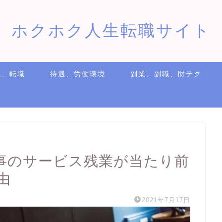
ホクホク人生転職サイト
職、転職
待遇、労働環境
副業、副職、財テク
事のサービス残業が当たり前
由
2021年7月17日