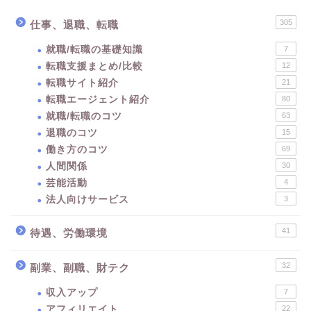
305
仕事、退職、転職
就職/転職の基礎知識
7
転職支援まとめ/比較
12
転職サイト紹介
21
転職エージェント紹介
80
就職/転職のコツ
63
退職のコツ
15
働き方のコツ
69
人間関係
30
芸能活動
4
法人向けサービス
3
41
待遇、労働環境
32
副業、副職、財テク
収入アップ
7
アフィリエイト
22