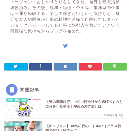
エージェントともやりとりをしてきた。自身も転職活動
経験済み。その後、総務・経理・企画等、事務系の仕事
は一通り経験する。楽して稼ぎたいという気持ちと、身
近な友人や同僚が仕事の精神的苦痛で自殺してしまった
ショックから、少しでも仕事に悩む人を救いたいという
両極端な気持ちからブログを始めた。
関連記事
仕事、退職、転職
【男の退職代行】つらい時会社から逃げ出すのも
自分を守る手段！即辞めの方法とは
2020年7月19日
仕事、退職、転職
【キャリクル】30代40代のミドル/ハイクラス転
職で年収大幅アップ