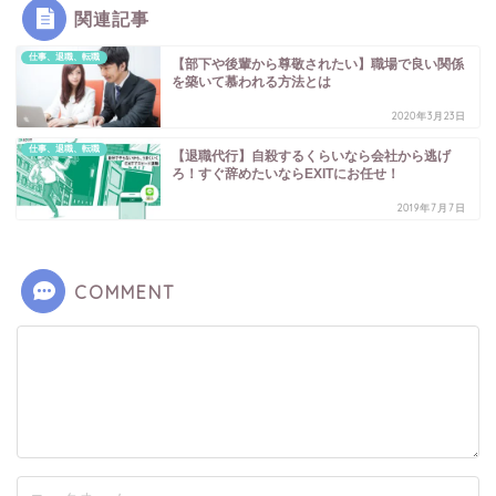
関連記事
仕事、退職、転職
【部下や後輩から尊敬されたい】職場で良い関係
を築いて慕われる方法とは
2020年3月23日
仕事、退職、転職
【退職代行】自殺するくらいなら会社から逃げ
ろ！すぐ辞めたいならEXITにお任せ！
2019年7月7日
COMMENT