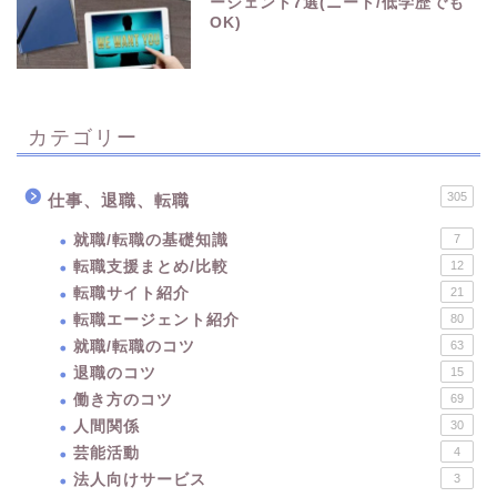
ージェント7選(ニート/低学歴でも
OK)
カテゴリー
305
仕事、退職、転職
就職/転職の基礎知識
7
転職支援まとめ/比較
12
転職サイト紹介
21
転職エージェント紹介
80
就職/転職のコツ
63
退職のコツ
15
働き方のコツ
69
人間関係
30
芸能活動
4
法人向けサービス
3