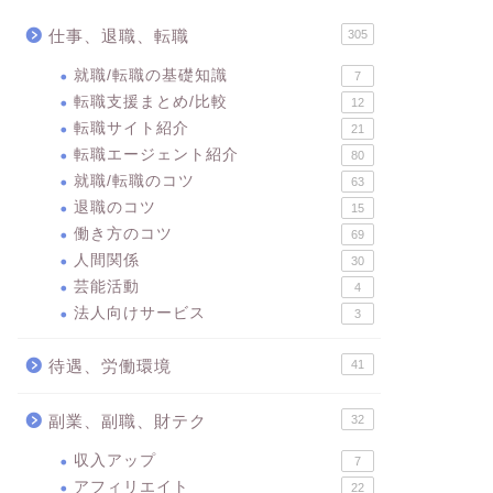
仕事、退職、転職
305
就職/転職の基礎知識
7
転職支援まとめ/比較
12
転職サイト紹介
21
転職エージェント紹介
80
就職/転職のコツ
63
退職のコツ
15
働き方のコツ
69
人間関係
30
芸能活動
4
法人向けサービス
3
待遇、労働環境
41
副業、副職、財テク
32
収入アップ
7
アフィリエイト
22