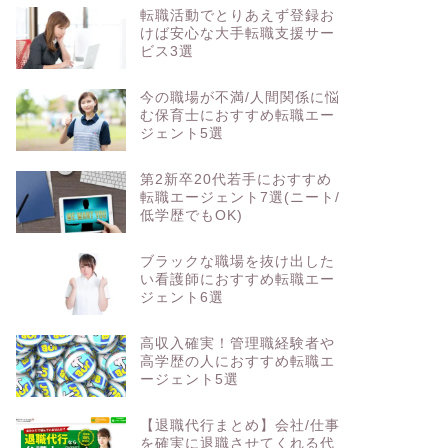
転職活動でとりあえず登録お
けば安心な大手転職支援サー
ビス3選
今の職場が不満/人間関係に悩
む保育士におすすめ転職エー
ジェント5選
第2新卒20代若手におすすめ
転職エージェント7選(ニート/
低学歴でもOK)
ブラックな職場を抜け出した
い看護師におすすめ転職エー
ジェント6選
高収入確実！管理職経験者や
高学歴の人におすすめ転職エ
ージェント5選
【退職代行まとめ】会社/仕事
を確実に退職させてくれる代