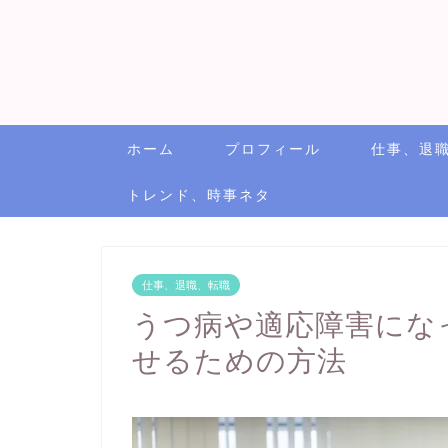
ホーム
プロフィール
仕事、退
トレンド、時事ネタ
仕事、退職、転職
うつ病や適応障害にな
せるための方法