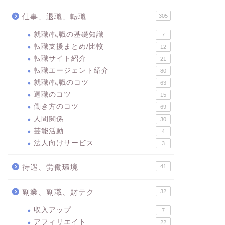
仕事、退職、転職
305
就職/転職の基礎知識
7
転職支援まとめ/比較
12
転職サイト紹介
21
転職エージェント紹介
80
就職/転職のコツ
63
退職のコツ
15
働き方のコツ
69
人間関係
30
芸能活動
4
法人向けサービス
3
待遇、労働環境
41
副業、副職、財テク
32
収入アップ
7
アフィリエイト
22