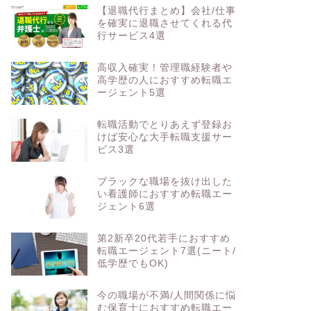
【退職代行まとめ】会社/仕事
を確実に退職させてくれる代
行サービス4選
高収入確実！管理職経験者や
高学歴の人におすすめ転職エ
ージェント5選
転職活動でとりあえず登録お
けば安心な大手転職支援サー
ビス3選
ブラックな職場を抜け出した
い看護師におすすめ転職エー
ジェント6選
第2新卒20代若手におすすめ
転職エージェント7選(ニート/
低学歴でもOK)
今の職場が不満/人間関係に悩
む保育士におすすめ転職エー