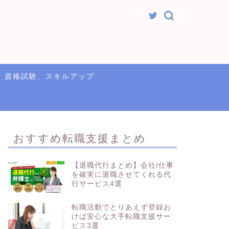
資格試験、スキルアップ
おすすめ転職支援まとめ
【退職代行まとめ】会社/仕事
を確実に退職させてくれる代
行サービス4選
転職活動でとりあえず登録お
けば安心な大手転職支援サー
ビス3選