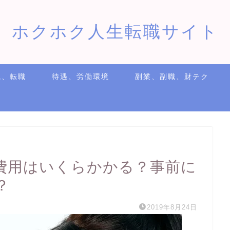
ホクホク人生転職サイト
職、転職
待遇、労働環境
副業、副職、財テク
費用はいくらかかる？事前に
？
2019年8月24日